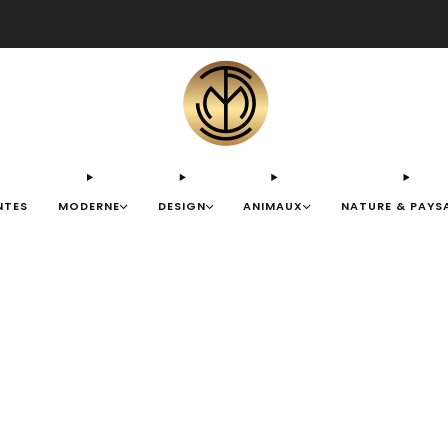
🎁 LIVRAISON RAPIDE OFFERTE
NTES
MODERNE
DESIGN
ANIMAUX
NATURE & PAYS